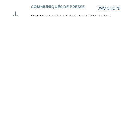
COMMUNIQUÉS DE PRESSE
29
Mai
2026
RESULTATS SEMESTRIELS AU 28 02
2026
INFORMATION RÉGLEMENTÉE
29
Mai
2026
Rapport financier semestriel au 28 février
2026
COMMUNIQUÉS DE PRESSE
05
Mai
2026
Calendrier de mise en paiement du
dividende
INFORMATION RÉGLEMENTÉE
02
Mars
2026
NOMBRE D'ACTIONS ET DE DROITS DE
VOTE A L'ISSUE DE L'AGO DU 19 02 2026