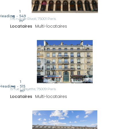
1
Heading
-
549
176 rue de Rivoli, 75001 Paris
m²
Locataires
Multi-locataires
1
Heading
-
515
15 rue Lafayette, 75009 Paris
m²
Locataires
Multi-locataires