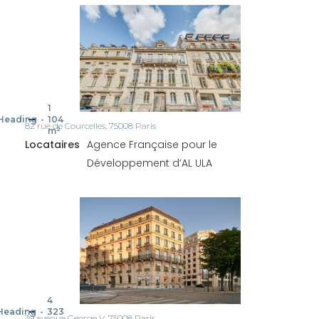
1
Heading
-
104
82 rue de Courcelles, 75008 Paris
m²
Locataires
Agence Française pour le
Développement d’AL ULA
4
Heading
-
323
39 avenue George V, 75008 Paris