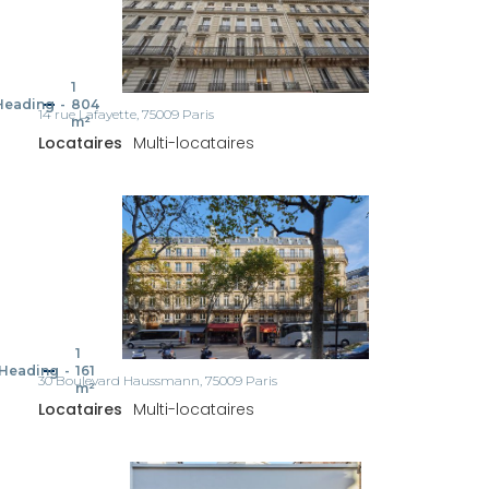
1
Heading
-
804
14 rue Lafayette, 75009 Paris
m²
Locataires
Multi-locataires
1
Heading
-
161
30 Boulevard Haussmann, 75009 Paris
m²
Locataires
Multi-locataires