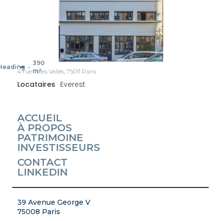
390
Heading
-
m²
4 rue Jules Vallès, 75011 Paris
Locataires
Everest
ACCUEIL
À PROPOS
PATRIMOINE
INVESTISSEURS
CONTACT
LINKEDIN
39 Avenue George V
75008 Paris