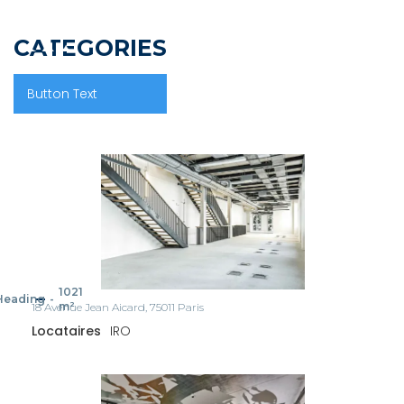
CATEGORIES
Button Text
1021
Heading
-
m²
18 Avenue Jean Aicard, 75011 Paris
Locataires
IRO