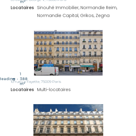
m²
Locataires
Sinouhé Immobilier, Normandie Reim,
Normandie Capital, Grikos, Zegna
1
Heading
-
388
10 rue La Fayette, 75009 Paris
m²
Locataires
Multi-locataires