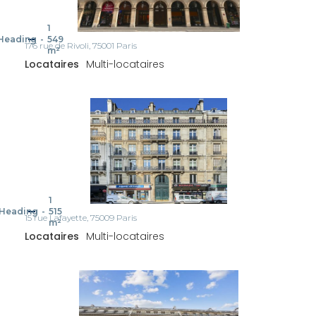
1
Heading
-
549
176 rue de Rivoli, 75001 Paris
m²
Locataires
Multi-locataires
1
Heading
-
515
15 rue Lafayette, 75009 Paris
m²
Locataires
Multi-locataires