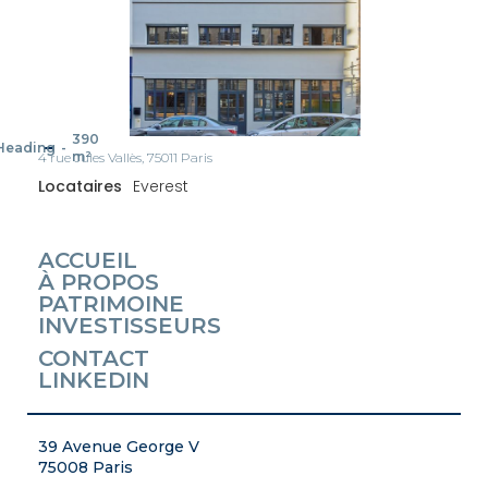
390
Heading
-
m²
4 rue Jules Vallès, 75011 Paris
Locataires
Everest
ACCUEIL
À PROPOS
PATRIMOINE
INVESTISSEURS
CONTACT
LINKEDIN
39 Avenue George V
75008 Paris