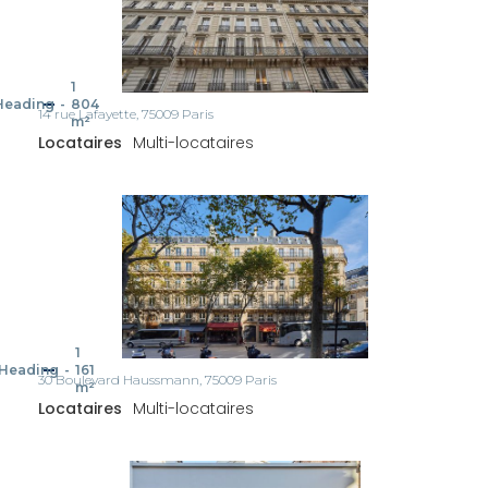
1
Heading
-
804
14 rue Lafayette, 75009 Paris
m²
Locataires
Multi-locataires
1
Heading
-
161
30 Boulevard Haussmann, 75009 Paris
m²
Locataires
Multi-locataires