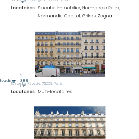
m²
Locataires
Sinouhé Immobilier, Normandie Reim,
Normandie Capital, Grikos, Zegna
1
Heading
-
388
10 rue La Fayette, 75009 Paris
m²
Locataires
Multi-locataires