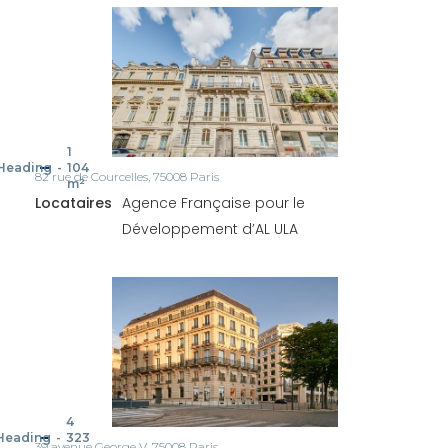
1
Heading
-
104
82 rue de Courcelles, 75008 Paris
m²
Locataires
Agence Française pour le
Développement d’AL ULA
4
Heading
-
323
39 avenue George V, 75008 Paris