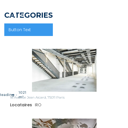
CATEGORIES
Button Text
1021
Heading
-
m²
18 Avenue Jean Aicard, 75011 Paris
Locataires
IRO